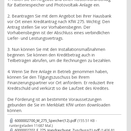
für Batteriespeicher und Photovoltaik-Anlage ein.
2. Beantragen Sie mit dem Angebot bei Ihrer Hausbank
vor Ort einen Kreditantrag nach KfW 275. Wichtig: Den
Antrag stellen Sie vor Vorhabensbeginn. Der
Vorhabensbeginn ist der Abschluss eines verbindlichen
Liefer- und Leistungsvertrags.
3. Nun können Sie mit den Installationsmaßnahmen
beginnen. Sie können den Kreditbetrag auch in
Teilbeträgen abrufen, um die Rechnungen zu bezahlen.
4. Wenn Sie Ihre Anlage in Betrieb genommen haben,
können Sie den Tilgungszuschuss bei Ihrem
Finanzierungspartner vor Ort anfordern. Er reduziert Ihre
Kreditschuld und verkürzt so die Laufzeit des Kredites.
Die Förderung ist an bestimmte Voraussetzungen
gebunden die Sie im Merkblatt KfW unten downloaden
können.
6000002700_M_275_Speicher(12).pdf
(155.51 KB -
runtergeladen 11687 Mal.)
6000002702_F_275_Handreichung_Zuschuss(1).pdf
(1406.81