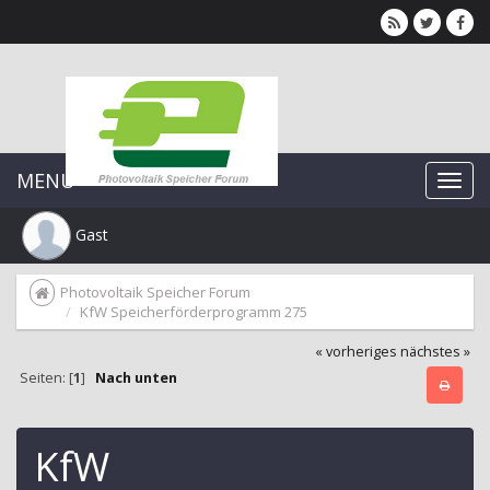
MENU
Gast
Photovoltaik Speicher Forum
KfW Speicherförderprogramm 275
« vorheriges
nächstes »
Seiten: [
1
]
Nach unten
KfW