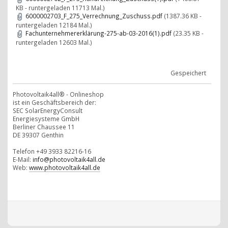
KB - runtergeladen 11713 Mal.)
6000002703_F_275_Verrechnung_Zuschuss.pdf
(1387.36 KB -
runtergeladen 12184 Mal.)
Fachunternehmererklärung-275-ab-03-2016(1).pdf
(23.35 KB -
runtergeladen 12603 Mal.)
Gespeichert
Photovoltaik4all® - Onlineshop
ist ein Geschäftsbereich der:
SEC SolarEnergyConsult
Energiesysteme GmbH
Berliner Chaussee 11
DE 39307 Genthin
Telefon +49 3933 82216-16
E-Mail:
info@photovoltaik4all.de
Web:
www.photovoltaik4all.de