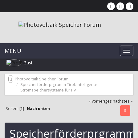
MENU
Gast
Photovoltaik Speicher Forum
Speicherförderprgramm Tirol: Intelligente
Stromspeichersysteme für PV
« vorheriges
nächstes »
Seiten: [
1
]
Nach unten
Speicherförderprgramm