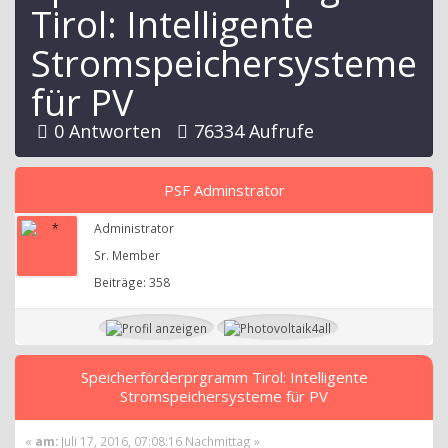
Tirol: Intelligente
Stromspeichersysteme
für PV
0 Antworten
76334 Aufrufe
PSF Adminstrator
Administrator
Sr. Member
Beiträge: 358
Speicherförderprgramm Tirol: Intelligente
Stromspeichersysteme für PV
«
am:
Juli 17, 2016, 07:08:16 Nachmittag »