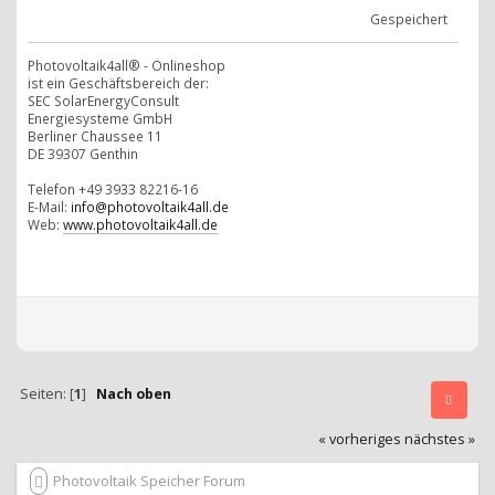
Gespeichert
Photovoltaik4all® - Onlineshop
ist ein Geschäftsbereich der:
SEC SolarEnergyConsult
Energiesysteme GmbH
Berliner Chaussee 11
DE 39307 Genthin
Telefon +49 3933 82216-16
E-Mail:
info@photovoltaik4all.de
Web:
www.photovoltaik4all.de
Seiten: [
1
]
Nach oben
« vorheriges
nächstes »
Photovoltaik Speicher Forum