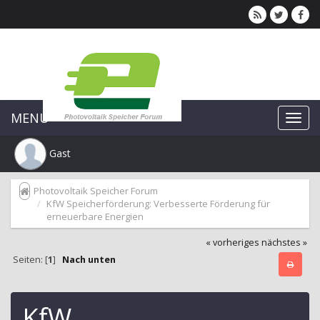
MENU
Gast
Photovoltaik Speicher Forum
KfW Speicherförderung: Verbesserte Förderung für
erneuerbare Energien
« vorheriges
nächstes »
Seiten: [
1
]
Nach unten
KfW