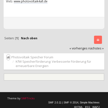
Web:
www.photovoltaik4all.de
Seiten: [
1
]
Nach oben
« vorheriges
nächstes »
Photovoltaik Speicher Forum
KfW Speicherförderung: Verbesserte Förderung für
erneuerbare Energien
Theme by
SMFTricks
SMF 2.0.11
|
SMF © 2014
,
Simple Machines
XHTML
RSS
WAP2