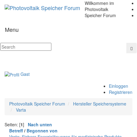
Willkommen im
Photovoltaik
Speicher Forum
Menu
Gast
Einloggen
Registrieren
Photovoltaik Speicher Forum
Hersteller Speichersysteme
Varta
Seiten: [
1
]
Nach unten
Betreff
/
Begonnen von
Varta: Sichere Energielösungen für medizinische Produkte