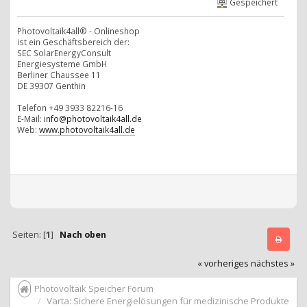
Gespeichert
Photovoltaik4all® - Onlineshop
ist ein Geschäftsbereich der:
SEC SolarEnergyConsult
Energiesysteme GmbH
Berliner Chaussee 11
DE 39307 Genthin
Telefon +49 3933 82216-16
E-Mail:
info@photovoltaik4all.de
Web:
www.photovoltaik4all.de
Seiten: [
1
]
Nach oben
« vorheriges
nächstes »
Photovoltaik Speicher Forum
Varta: Sichere Energielösungen für medizinische Produkte