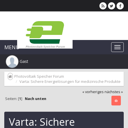
MENU
Gast
Photovoltaik Speicher Forum
Varta: Sichere Energielösungen für medizinische Produkte
« vorheriges
nächstes »
Seiten: [
1
]
Nach unten
Varta: Sichere