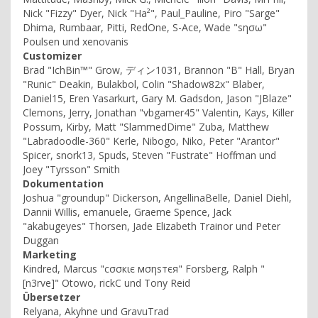
Nick "Fizzy" Dyer, Nick "Ha²", Paul_Pauline, Piro "Sarge"
Dhima, Rumbaar, Pitti, RedOne, S-Ace, Wade "sησω"
Poulsen und xenovanis
Customizer
Brad "IchBin™" Grow, ディン1031, Brannon "B" Hall, Bryan
"Runic" Deakin, Bulakbol, Colin "Shadow82x" Blaber,
Daniel15, Eren Yasarkurt, Gary M. Gadsdon, Jason "JBlaze"
Clemons, Jerry, Jonathan "vbgamer45" Valentin, Kays, Killer
Possum, Kirby, Matt "SlammedDime" Zuba, Matthew
"Labradoodle-360" Kerle, Nibogo, Niko, Peter "Arantor"
Spicer, snork13, Spuds, Steven "Fustrate" Hoffman und
Joey "Tyrsson" Smith
Dokumentation
Joshua "groundup" Dickerson, AngellinaBelle, Daniel Diehl,
Dannii Willis, emanuele, Graeme Spence, Jack
"akabugeyes" Thorsen, Jade Elizabeth Trainor und Peter
Duggan
Marketing
Kindred, Marcus "cσσкιє мσηѕтєя" Forsberg, Ralph "
[n3rve]" Otowo, rickC und Tony Reid
Übersetzer
Relyana, Akyhne und GravuTrad