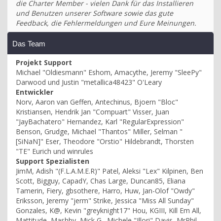
die Charter Member - vielen Dank für das Installieren
und Benutzen unserer Software sowie das gute
Feedback, die Fehlermeldungen und Eure Meinungen.
Das Team
Projekt Support
Michael "Oldiesmann" Eshom, Amacythe, Jeremy "SleePy"
Darwood und Justin "metallica48423" O'Leary
Entwickler
Norv, Aaron van Geffen, Antechinus, Bjoern "Bloc"
Kristiansen, Hendrik Jan "Compuart" Visser, Juan
"JayBachatero" Hernandez, Karl "RegularExpression"
Benson, Grudge, Michael "Thantos" Miller, Selman "
[SiNaN]" Eser, Theodore "Orstio" Hildebrandt, Thorsten
"TE" Eurich und winrules
Support Spezialisten
JimM, Adish "(F.L.A.M.E.R)" Patel, Aleksi "Lex" Kilpinen, Ben
Scott, Bigguy, CapadY, Chas Large, Duncan85, Eliana
Tamerin, Fiery, gbsothere, Harro, Huw, Jan-Olof "Owdy"
Eriksson, Jeremy "jerm" Strike, Jessica "Miss All Sunday"
Gonzales, K@, Kevin "greyknight17" Hou, KGIII, Kill Em All,
Mattitude, Mashby, Mick G., Michele "Illori" Davis, MrPhil,