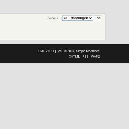
Gehe zu:
SMF 2.0.11
|
SMF © 2014
,
Simple Machines
XHTML
RSS
WAP2