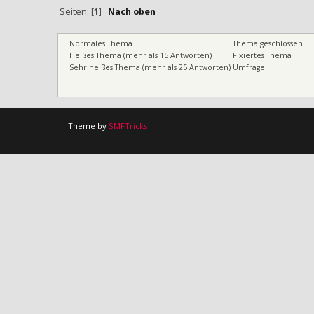
Seiten: [
1
]
Nach oben
Normales Thema
Thema geschlossen
Heißes Thema (mehr als 15 Antworten)
Fixiertes Thema
Sehr heißes Thema (mehr als 25 Antworten)
Umfrage
Theme by
SMFTricks