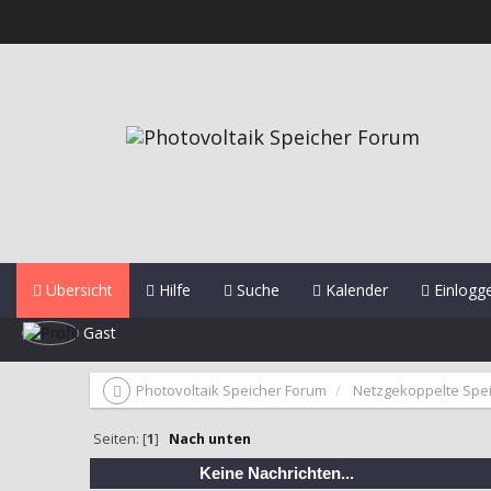
Übersicht
Hilfe
Suche
Kalender
Einlogg
Gast
Photovoltaik Speicher Forum
Netzgekoppelte Spe
Seiten: [
1
]
Nach unten
Keine Nachrichten...