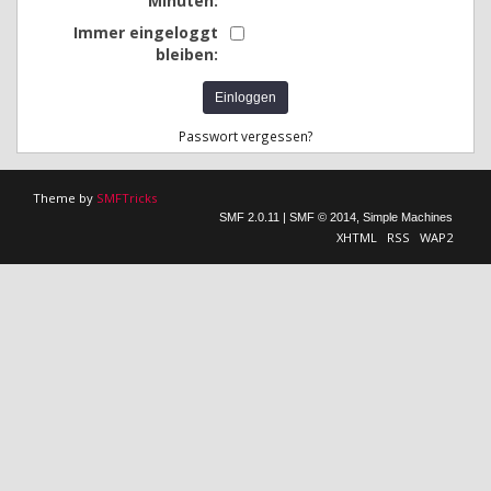
Minuten:
Immer eingeloggt
bleiben:
Passwort vergessen?
Theme by
SMFTricks
SMF 2.0.11
|
SMF © 2014
,
Simple Machines
XHTML
RSS
WAP2