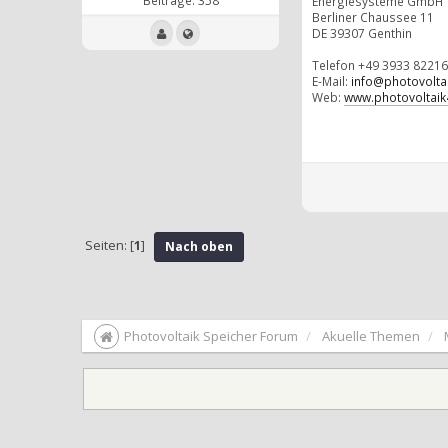
Energiesysteme GmbH
Berliner Chaussee 11
DE 39307 Genthin
Telefon +49 3933 82216
E-Mail:
info@photovoltai
Web:
www.photovoltaik4
Seiten: [
1
]
Nach oben
Photovoltaik Speicher Forum
Akuelle Themen