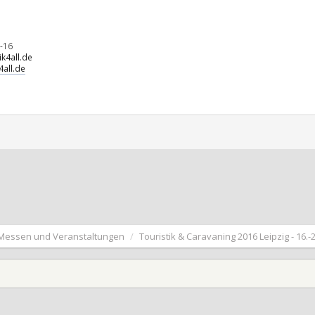
-16
k4all.de
all.de
Messen und Veranstaltungen
Touristik & Caravaning 2016 Leipzig - 16.-