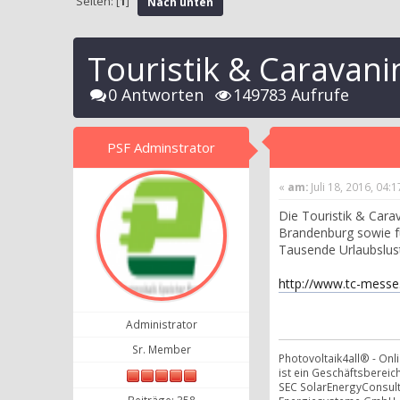
Seiten: [
1
]
Nach unten
Touristik & Caravani
0 Antworten
149783 Aufrufe
PSF Adminstrator
«
am:
Juli 18, 2016, 04:
Die Touristik & Cara
Brandenburg sowie f
Tausende Urlaubslust
http://www.tc-messe
Administrator
Sr. Member
Photovoltaik4all® - On
ist ein Geschäftsbereich
SEC SolarEnergyConsul
Beiträge: 358