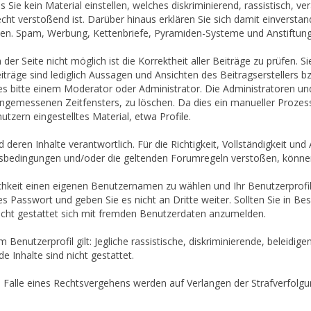
ie kein Material einstellen, welches diskriminierend, rassistisch, ve
cht verstoßend ist. Darüber hinaus erklären Sie sich damit einverstan
en. Spam, Werbung, Kettenbriefe, Pyramiden-Systeme und Anstiftungen
der Seite nicht möglich ist die Korrektheit aller Beiträge zu prüfen. S
äge sind lediglich Aussagen und Ansichten des Beitragserstellers bzw
ies bitte einem Moderator oder Administrator. Die Administratoren u
 angemessenen Zeitfensters, zu löschen. Da dies ein manueller Prozes
tzern eingestelltes Material, etwa Profile.
 deren Inhalte verantwortlich. Für die Richtigkeit, Vollständigkeit un
ngsbedingungen und/oder die geltenden Forumregeln verstoßen, könne
chkeit einen eigenen Benutzernamen zu wählen und Ihr Benutzerprofil 
s Passwort und geben Sie es nicht an Dritte weiter. Sollten Sie in B
nicht gestattet sich mit fremden Benutzerdaten anzumelden.
enutzerprofil gilt: Jegliche rassistische, diskriminierende, beleidige
 Inhalte sind nicht gestattet.
Im Falle eines Rechtsvergehens werden auf Verlangen der Strafverfol