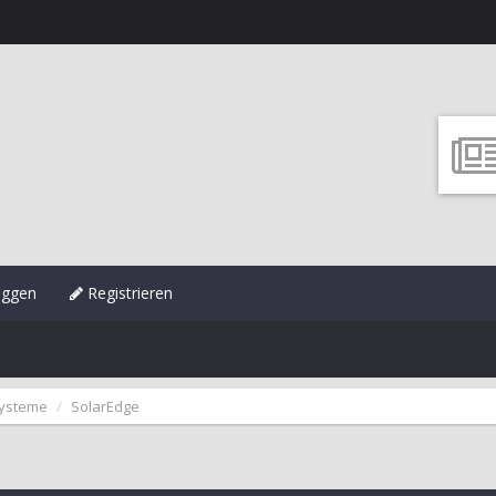
oggen
Registrieren
systeme
SolarEdge