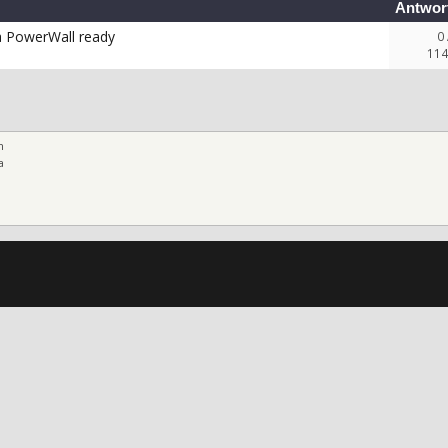
Antwor
a PowerWall ready
0
114
n
a