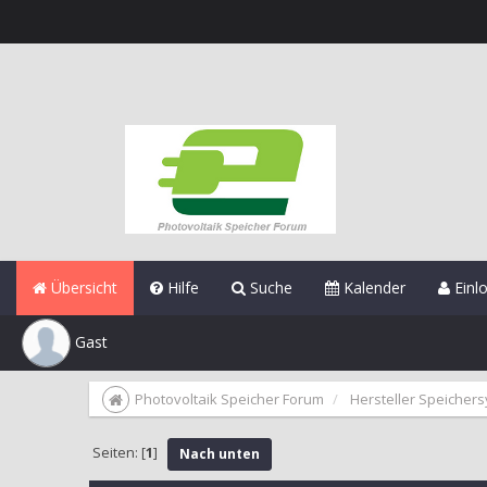
Übersicht
Hilfe
Suche
Kalender
Einl
Gast
Photovoltaik Speicher Forum
Hersteller Speicher
Seiten: [
1
]
Nach unten