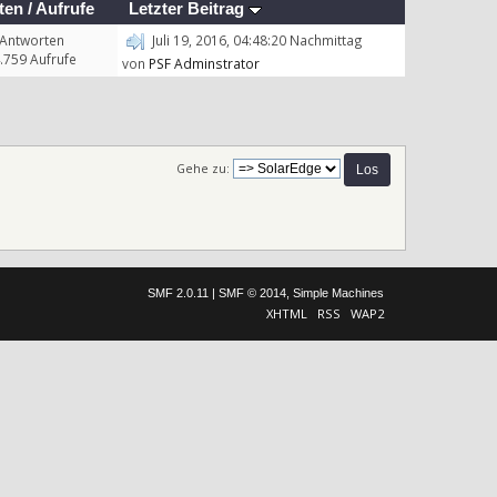
ten
/
Aufrufe
Letzter Beitrag
 Antworten
Juli 19, 2016, 04:48:20 Nachmittag
.759 Aufrufe
von
PSF Adminstrator
Gehe zu:
SMF 2.0.11
|
SMF © 2014
,
Simple Machines
XHTML
RSS
WAP2