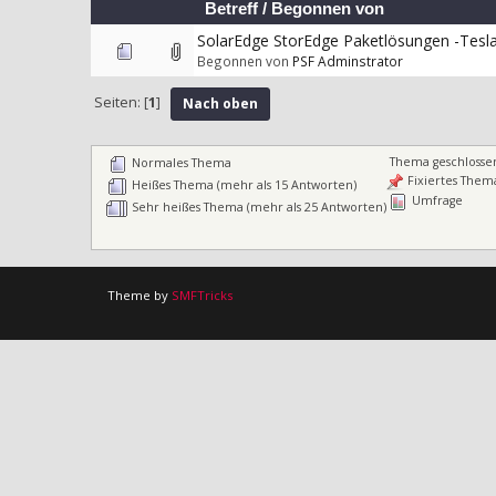
Betreff
/
Begonnen von
SolarEdge StorEdge Paketlösungen -Tesl
Begonnen von
PSF Adminstrator
Seiten: [
1
]
Nach oben
Thema geschlosse
Normales Thema
Fixiertes Them
Heißes Thema (mehr als 15 Antworten)
Umfrage
Sehr heißes Thema (mehr als 25 Antworten)
Theme by
SMFTricks