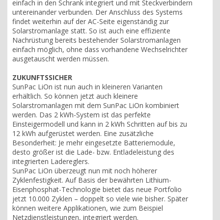
einfach in den Schrank integriert und mit Steckverbindern
untereinander verbunden. Der Anschluss des Systems
findet weiterhin auf der AC-Seite eigenständig zur
Solarstromanlage statt. So ist auch eine effiziente
Nachrüstung bereits bestehender Solarstromanlagen
einfach möglich, ohne dass vorhandene Wechselrichter
ausgetauscht werden müssen.
ZUKUNFTSSICHER
SunPac LiOn ist nun auch in kleineren Varianten
erhältlich. So können jetzt auch kleinere
Solarstromanlagen mit dem SunPac LiOn kombiniert
werden. Das 2 kWh-System ist das perfekte
Einsteigermodell und kann in 2 kWh Schritten auf bis zu
12 kWh aufgerüstet werden. Eine zusätzliche
Besonderheit: Je mehr eingesetzte Batteriemodule,
desto größer ist die Lade- bzw. Entladeleistung des
integrierten Ladereglers.
SunPac LiOn überzeugt nun mit noch höherer
Zyklenfestigkeit. Auf Basis der bewährten Lithium-
Eisenphosphat-Technologie bietet das neue Portfolio
jetzt 10.000 Zyklen – doppelt so viele wie bisher. Später
können weitere Applikationen, wie zum Beispiel
Netzdienstleistungen, integriert werden.