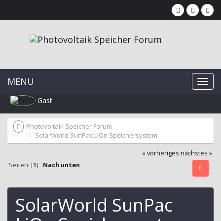
MENU
Gast
Photovoltaik Speicher Forum
SolarWorld SunPac LiOn Speichersystem
« vorheriges
nächstes »
Seiten: [
1
]
Nach unten
SolarWorld SunPac