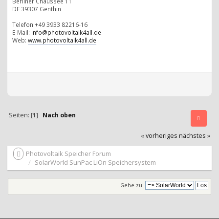
Berliner Chaussee 11
DE 39307 Genthin
Telefon +49 3933 82216-16
E-Mail:
info@photovoltaik4all.de
Web:
www.photovoltaik4all.de
Seiten: [
1
]
Nach oben
« vorheriges
nächstes »
Photovoltaik Speicher Forum
SolarWorld SunPac LiOn Speichersystem
Gehe zu: