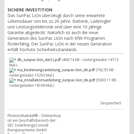
SICHERE INVESTITION
Das SunPac LiOn überzeugt durch seine erwartete
Lebensdauer von bis zu 20 Jahre. Batterie, Laderegler
und Leistungselektronik sind über eine 10 jährige
Garantie abgedeckt. Natürlich ist auch die neue
Generation des SunPac LiOn nach KfW-Programm
förderfähig. Der SunPac LiOn in der neuen Generation
erfüllt höchste Sicherheitsstandards.
db_sunpac-lion_de(1).pdf
(469.74 KB - runtergeladen 14713
Mal.)
ma_bedienungsanleitung_sunpac-lion_de.pdf
(782.55 KB -
runtergeladen 15250 Mal.)
ma_installationsanleitung_sunpac-lion_de.pdf
(5930.17 KB -
runtergeladen 18169 Mal.)
Gespeichert
Photovoltaik4all® - Onlineshop
ist ein Geschäftsbereich der:
SEC SolarEnergyConsult
Energiesysteme GmbH