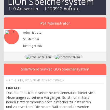
LiOn Speichersystem
0 Antworten
120912 Aufrufe
PSF Adminstrator
Administrator
Sr. Member
Beiträge: 358
SolarWorld SunPac LiOn Speichersystem
«
am:
Juli 19, 2016, 04:41:22 Nachmittag »
EINFACH
Das SunPac LiOn in seiner neuen Generation bietet viele
Neuerungen zu seinem Vorgänger. Es ist nun mittels
neuen Batteriemodulen noch einfacher zu installieren
und zu erweitern. Die neuen Batteriemodule werden