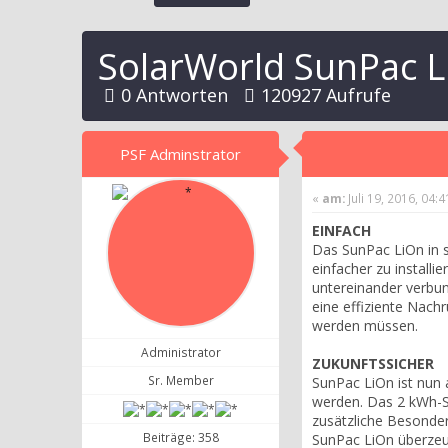
SolarWorld SunPac L
0 Antworten
120927 Aufrufe
PSF Adminstrator
«
am:
Juli 19, 2016, 04:
EINFACH
Das SunPac LiOn in s
einfacher zu install
untereinander verbun
eine effiziente Nach
werden müssen.
Administrator
ZUKUNFTSSICHER
Sr. Member
SunPac LiOn ist nun 
werden. Das 2 kWh-Sy
zusätzliche Besonder
Beiträge: 358
SunPac LiOn überzeu