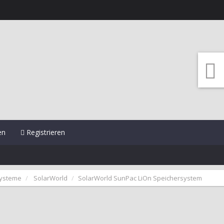
en
Registrieren
systeme
SolarWorld
SolarWorld SunPac LiOn Speichersystem