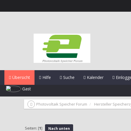
Übersicht
Hilfe
Suche
Kalender
Einlogg
Gast
Photovoltaik Speicher Forum
Hersteller Speicher
Seiten: [
1
]
Nach unten