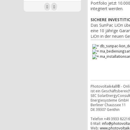
Portfolio jetzt 10.00
integriert werden.
SICHERE INVESTITI
Das SunPac LiOn übe
eine 10 jährige Gara
LiOn in der neuen Gen
db_sunpac-lion_de
ma_bedienungsanl
ma_installationsa
Photovoltaik4all® - On
ist ein Geschäftsbereich
SEC SolarEnergyConsul
Energiesysteme GmbH
Berliner Chaussee 11
DE 39307 Genthin
Telefon +49 3933 82216
E-Mail:
info@photovoltai
Web:
www.photovoltaik4