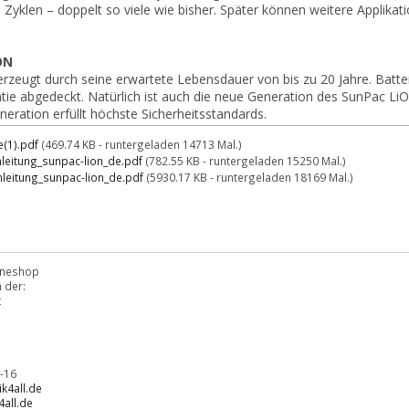
0 Zyklen – doppelt so viele wie bisher. Später können weitere Applika
ON
rzeugt durch seine erwartete Lebensdauer von bis zu 20 Jahre. Batteri
ntie abgedeckt. Natürlich ist auch die neue Generation des SunPac 
eration erfüllt höchste Sicherheitsstandards.
(1).pdf
(469.74 KB - runtergeladen 14713 Mal.)
eitung_sunpac-lion_de.pdf
(782.55 KB - runtergeladen 15250 Mal.)
nleitung_sunpac-lion_de.pdf
(5930.17 KB - runtergeladen 18169 Mal.)
lineshop
 der:
t
-16
k4all.de
all.de