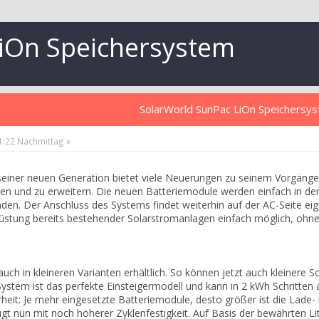
iOn Speichersystem
SolarWorld SunPac LiOn Speichersy
41:22 Nachmittag »
einer neuen Generation bietet viele Neuerungen zu seinem Vorgänger
ieren und zu erweitern. Die neuen Batteriemodule werden einfach in de
den. Der Anschluss des Systems findet weiterhin auf der AC-Seite eig
rüstung bereits bestehender Solarstromanlagen einfach möglich, oh
auch in kleineren Varianten erhältlich. So können jetzt auch kleiner
stem ist das perfekte Einsteigermodell und kann in 2 kWh Schritten a
heit: Je mehr eingesetzte Batteriemodule, desto größer ist die Lade- b
gt nun mit noch höherer Zyklenfestigkeit. Auf Basis der bewährten 