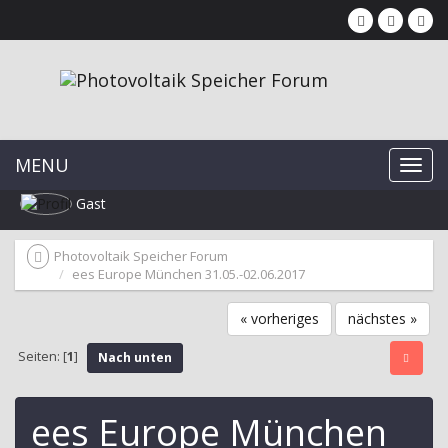
MENU
Gast
Photovoltaik Speicher Forum
ees Europe München 31.05.-02.06.2017
« vorheriges
nächstes »
Seiten: [
1
]
Nach unten
ees Europe München